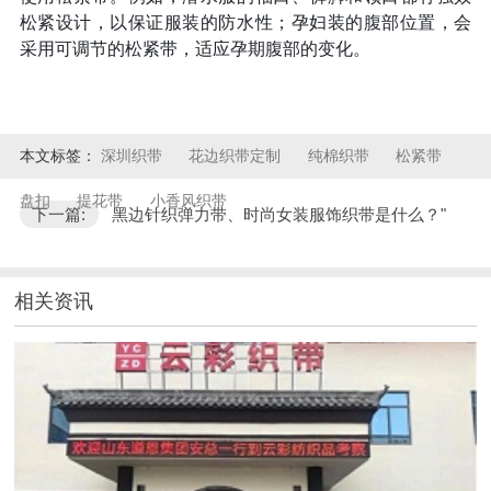
松紧设计，以保证服装的防水性；孕妇装的腹部位置，会
采用可调节的松紧带，适应孕期腹部的变化。
本文标签：
深圳织带
花边织带定制
纯棉织带
松紧带
盘扣
提花带
小香风织带
下一篇:
黑边针织弹力带、时尚女装服饰织带是什么？"
相关资讯