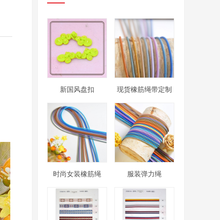
新国风盘扣
现货橡筋绳带定制
时尚女装橡筋绳
服装弹力绳