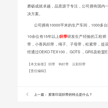
磨砺成就卓越，品质源于专注，公司拥有国内
决方案。
公司拥
有
10000平米的生产车间，1000
多
台
10余位有15年以上
织带
研发生产经验的工程师
带，小香风织带，绳子、子母带，松紧带，提
经
通过
OEKO-TEX100， GOTS ，
GRS及
欧盟
【本文标签】
织带
钩针带
云彩织带
【责任编辑】
上一篇：
胶浆印花织带的特点是什么？