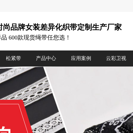
时尚品牌女装差异化织带定制生产厂家
样品 600款现货绳带任您选！
松紧带
产品中心
应用案例
云彩卫视