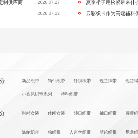
式定制供应商
夏季裙子用松紧带来什
2026.07.27
云彩织带作为高端辅料
2026.07.22
分
新品织带
钩针织带
针织织带
现货织带
现货
小香风织带系列
特种织带
分
时尚女装
休闲女装
领口织带
袖口织带
腰带
涤纶织带
棉织带
人造丝织带
腈纶织带
尼龙