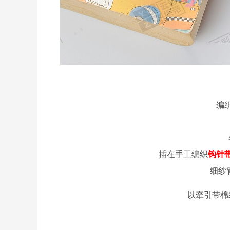
编
插在手工编织
钩针
细纱
以牵引带棉