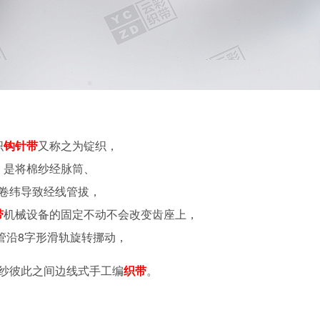
织
钩针带
又称之为锭织，
是将棉纱经脉筒、
卷纬导致经线管拔，
带
机械设备的固定不动不会改变齿座上，
管沿8字形滑轨旋转挪动，
纱彼此之间边线式手工编
织带
。