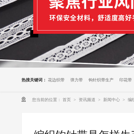
热搜关键词：
花边织带
弹力带
钩针织带生产
印花带
您当前的位置：
首页
资讯频道
新闻中心
编
>
>
>