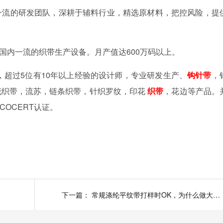
一流的研发团队
，深耕于辅料行业
，
精选
原材料，
把控风险，提
国内一流的织带生产设备。月产值达
600万码以上。
，
超过
5
位有10年以上经验的设计师，专业研发生产、
钩针带
，
花织带，流苏，链条织带，针织罗纹，印花
织带
，花边等产品。
ECOCERT认证
。
下一篇：
常规涤纶平纹带打样时OK，为什么做大货时却出现了露底的现象？