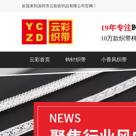
欢迎来到深圳市云彩纺织品有限公司官网！
19年专注
10万款织带
云彩首页
钩针织带
小香风织带