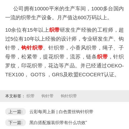
公司拥
有
10000平米的生产车间，1000
多
台国内
一流的织带生产设备。月产值达
600万码以上。
10余位有15年以上
织带
研发生产经验的工程师，
超
过
5
位有10年以上经验的设计师，专业研发生产、钩
针带，
钩针织带
、针织带，小香风织带，绳子、子
母带，松紧带，提花织带，流苏，链条
织带
，针织
罗纹，印花织带，花边等产品。并已经
通过
OEKO-
TEX100， GOTS ，
GRS及
欧盟
ECOCERT认证
。
本文标签：
织带
钩针带
钩针织带
上一篇:
云彩每周上新 | 白色蕾丝钩针织带
下一篇:
黑白搭配服装织带有什么功效"