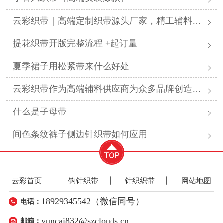
云彩织带｜高端定制织带源头厂家，精工辅料赋能全行业美学设计
提花织带开版完整流程 +起订量
夏季裙子用松紧带来什么好处
云彩织带作为高端辅料供应商为众多品牌创造显著价值
什么是子母带
间色条纹裤子侧边针织带如何应用
云彩首页
钩针织带
针织织带
网站地图
18929345542（微信同号）
电话：
yuncai832@szclouds.cn
邮箱：