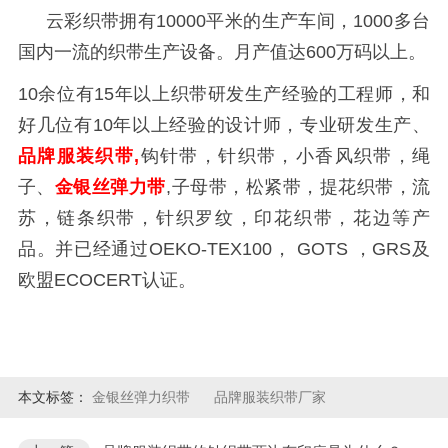
云彩织带拥有
10000
平米的生产车间，
1000
多台
国内一流的织带生产设备。月产值达
600
万码以上。
10余位有
15
年以上织带研发生产经验的工程师，和
好几位有
10
年以上经验的设计师，专业研发生产、
品牌服装织带,
钩针带，针织带，小香风织带，绳
子、
金银丝弹力带
,子母带，松紧带，提花织带，流
苏，链条织带，针织罗纹，印花织带，花边等产
品。并已经通过
OEKO-TEX100
，
GOTS
，
GRS
及
欧盟
ECOCERT
认证。
本文标签：
金银丝弹力织带
品牌服装织带厂家