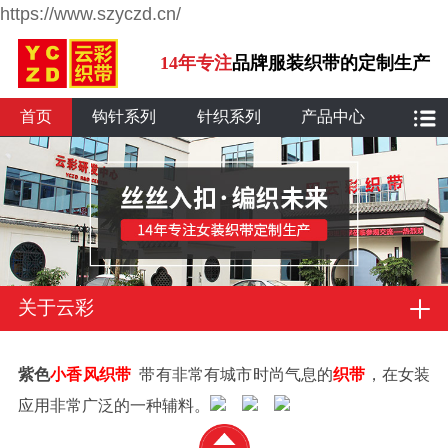
https://www.szyczd.cn/
14年专注
品牌服装织带的定制生产
首页
钩针系列
针织系列
产品中心
关于云彩
紫色
小香风织带
带有非常有城市时尚气息的
织带
，在女装
应用非常广泛的一种辅料。