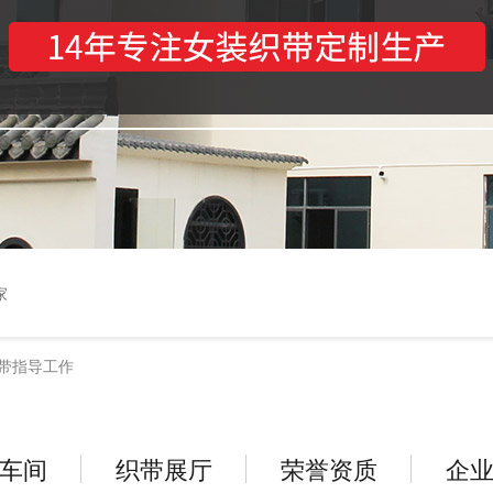
家
带指导工作
车间
织带展厅
荣誉资质
企