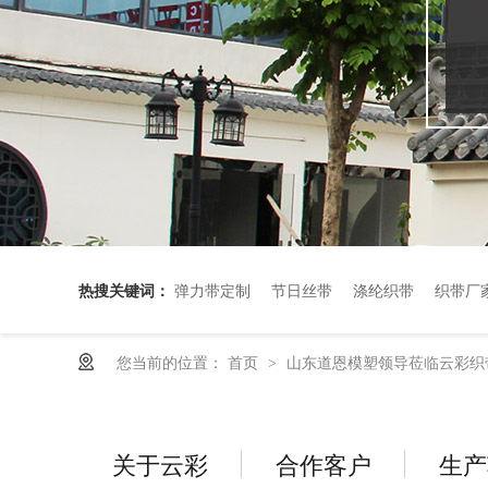
热搜关键词：
弹力带定制
节日丝带
涤纶织带
织带厂
您当前的位置：
首页
山东道恩模塑领导莅临云彩织
>
关于云彩
合作客户
生产