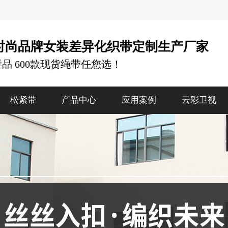
时尚品牌女装差异化织带定制生产厂家
样品 600款现货绳带任您选！
松紧带
产品中心
应用案例
云彩卫视