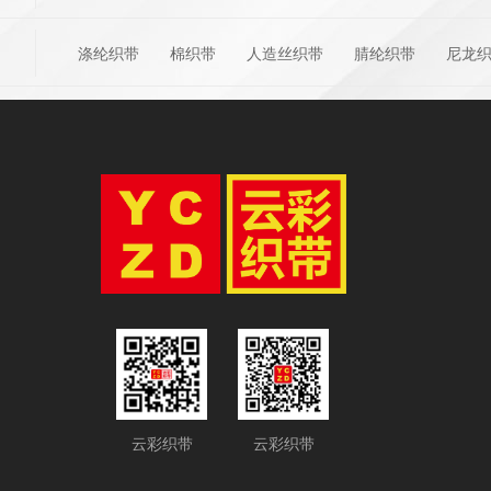
涤纶织带
棉织带
人造丝织带
腈纶织带
尼龙
云彩织带
云彩织带