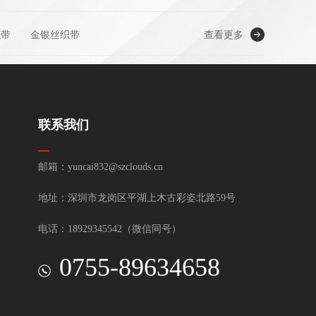
织带
金银丝织带
查看更多
联系我们
邮箱：yuncai832@szclouds.cn
地址：深圳市龙岗区平湖上木古彩姿北路59号
电话：18929345542（微信同号）
0755-89634658