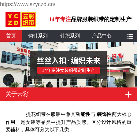
https://www.szyczd.cn/
14年专注
品牌服装织带的定制生产
首页
钩针系列
针织系列
产品中心
关于云彩
提花织带在服装中兼具
功能性
与
装饰性
两大核心
作用，是女装等品类中提升产品质感、区分设计风格的重
要辅料，具体可分为以下几类：