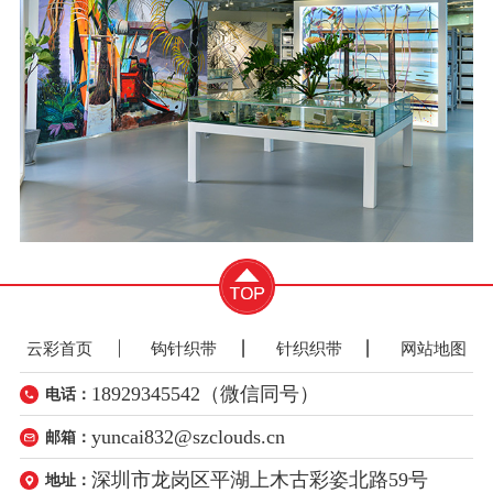
云彩首页
钩针织带
针织织带
网站地图
18929345542（微信同号）
电话：
yuncai832@szclouds.cn
邮箱：
深圳市龙岗区平湖上木古彩姿北路59号
地址：