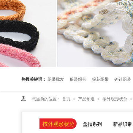
热搜关键词：
织带批发
服装织带
提花织带
钩针织带
您当前的位置：
首页
产品频道
按外观形状分
>
>
按外观形状分
盘扣系列
新品织带