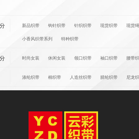
分
新品织带
钩针织带
针织织带
现货织带
现货
小香风织带系列
特种织带
分
时尚女装
休闲女装
领口织带
袖口织带
腰带
涤纶织带
棉织带
人造丝织带
腈纶织带
尼龙