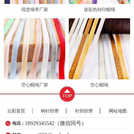
现货绳带厂家
迷彩热转印帽绳
空心帽绳厂家
空心帽绳
云彩首页
钩针织带
针织织带
网站地图
18929345542（微信同号）
电话：