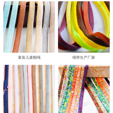
童装儿童帽绳
绳带生产厂家