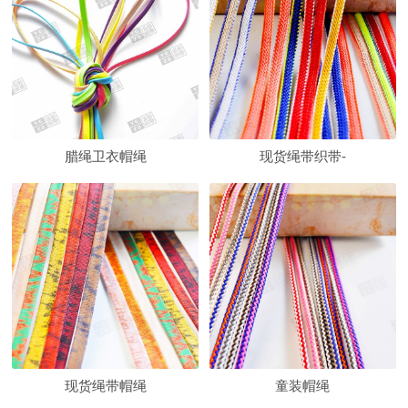
腊绳卫衣帽绳
现货绳带织带-
现货绳带帽绳
童装帽绳