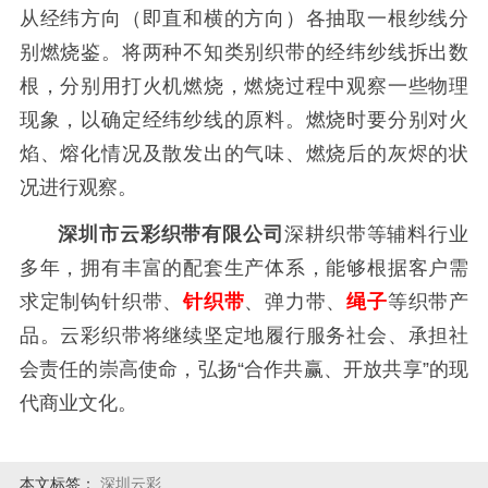
从经纬方向（即直和横的方向）各抽取一根纱线分
别燃烧鉴。将两种不知类别织带的经纬纱线拆出数
根，分别用打火机燃烧，燃烧过程中观察一些物理
现象，以确定经纬纱线的原料。燃烧时要分别对火
焰、熔化情况及散发出的气味、燃烧后的灰烬的状
况进行观察。
深圳市云彩织带有限公司
深耕织带等辅料行业
多年，拥有丰富的配套生产体系，能够根据客户需
求定制钩针织带、
针织带
、弹力带、
绳子
等织带产
品。云彩织带将继续坚定地履行服务社会、承担社
会责任的崇高使命，弘扬“合作共赢、开放共享”的现
代商业文化。
本文标签：
深圳云彩