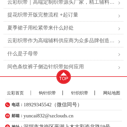
云彩织带｜高端定制织带源头厂家，精工辅料赋能全行业美学设计
提花织带开版完整流程 +起订量
夏季裙子用松紧带来什么好处
云彩织带作为高端辅料供应商为众多品牌创造显著价值
什么是子母带
间色条纹裤子侧边针织带如何应用
云彩首页
钩针织带
针织织带
网站地图
18929345542（微信同号）
电话：
yuncai832@szclouds.cn
邮箱：
深圳市龙岗区平湖上木古彩姿北路59号
地址：