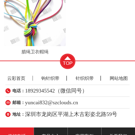
腊绳卫衣帽绳
云彩首页
钩针织带
针织织带
网站地图
18929345542（微信同号）
电话：
yuncai832@szclouds.cn
邮箱：
深圳市龙岗区平湖上木古彩姿北路59号
地址：