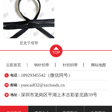
尼龙子母带
云彩首页
钩针织带
针织织带
网站地图
18929345542（微信同号）
电话：
yuncai832@szclouds.cn
邮箱：
深圳市龙岗区平湖上木古彩姿北路59号
地址：