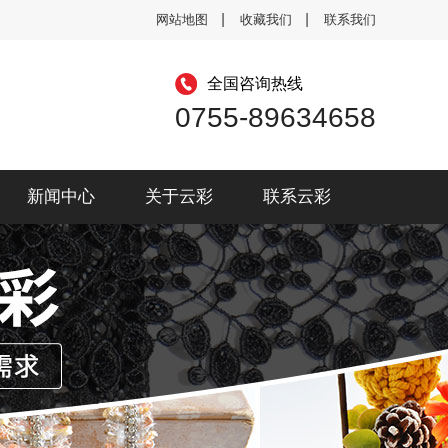
网站地图
收藏我们
联系我们
全国咨询热线
0755-89634658
新闻中心
关于云彩
联系云彩