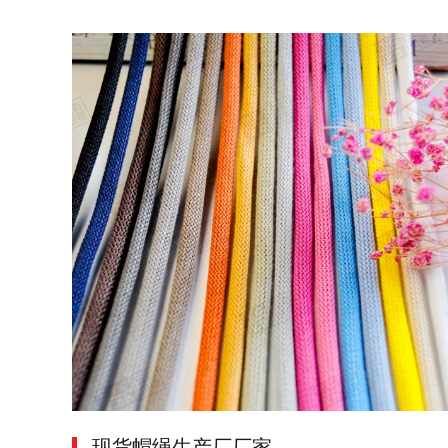
现货帽绳生产厂厂家