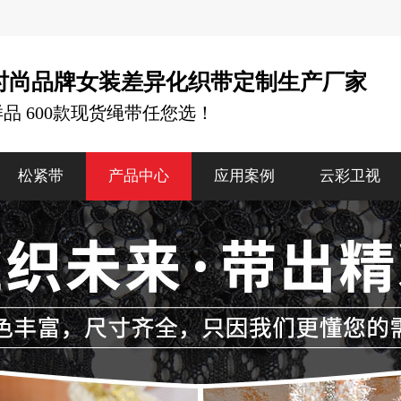
时尚品牌女装差异化织带定制生产厂家
样品 600款现货绳带任您选！
松紧带
产品中心
应用案例
云彩卫视