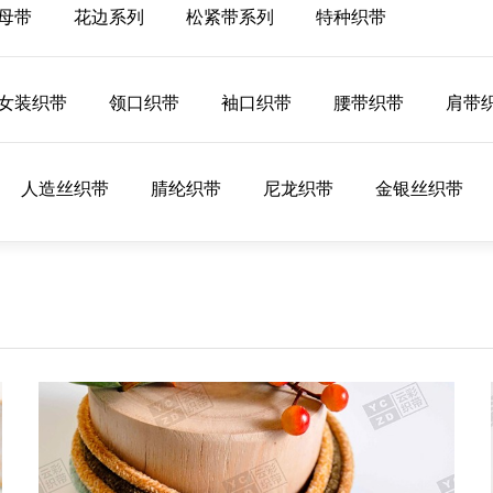
母带
花边系列
松紧带系列
特种织带
女装织带
领口织带
袖口织带
腰带织带
肩带
人造丝织带
腈纶织带
尼龙织带
金银丝织带