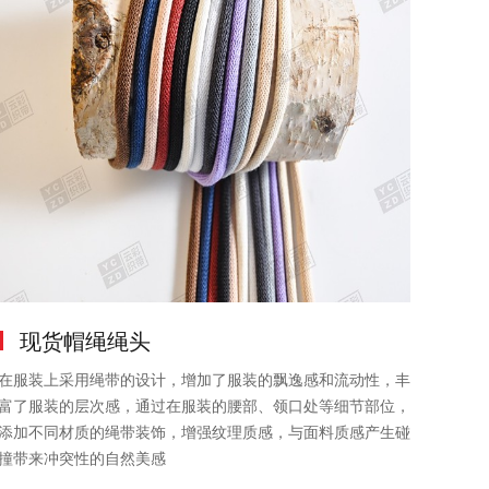
现货帽绳绳头
在服装上采用绳带的设计，增加了服装的飘逸感和流动性，丰
富了服装的层次感，通过在服装的腰部、领口处等细节部位，
添加不同材质的绳带装饰，增强纹理质感，与面料质感产生碰
撞带来冲突性的自然美感