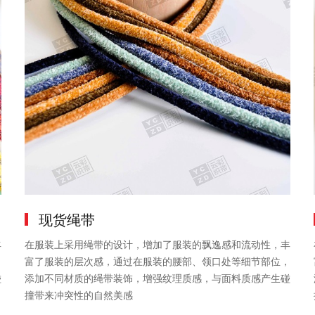
现货绳带
丰
在服装上采用绳带的设计，增加了服装的飘逸感和流动性，丰
，
富了服装的层次感，通过在服装的腰部、领口处等细节部位，
碰
添加不同材质的绳带装饰，增强纹理质感，与面料质感产生碰
撞带来冲突性的自然美感