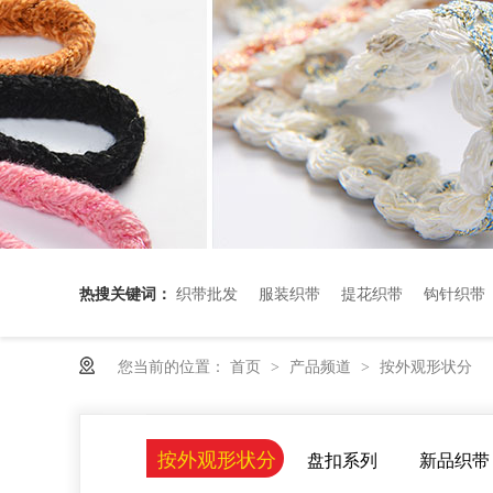
热搜关键词：
织带批发
服装织带
提花织带
钩针织带
您当前的位置：
首页
产品频道
按外观形状分
>
>
按外观形状分
盘扣系列
新品织带