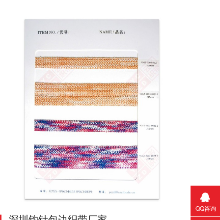
QQ咨询
深圳钩针包边织带厂家