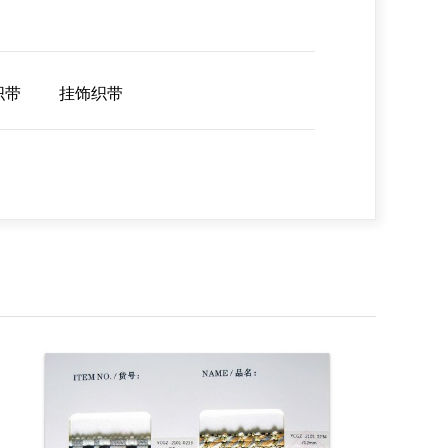
织带
挂饰织带