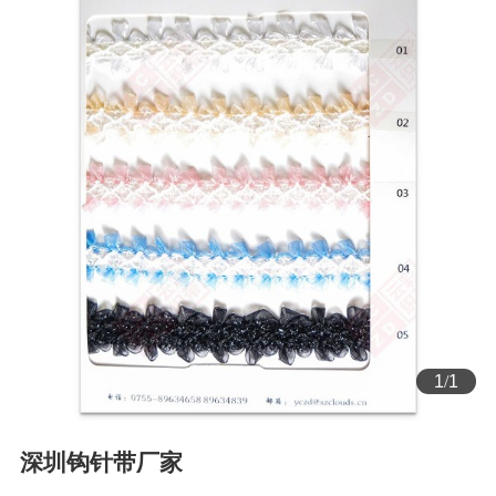
1
/
1
深圳钩针带厂家