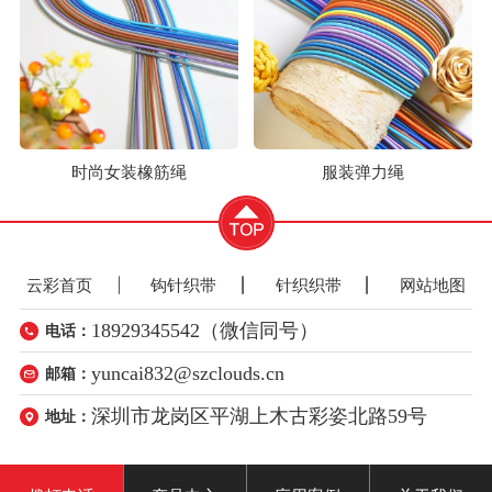
时尚女装橡筋绳
服装弹力绳
云彩首页
钩针织带
针织织带
网站地图
18929345542（微信同号）
电话：
yuncai832@szclouds.cn
邮箱：
深圳市龙岗区平湖上木古彩姿北路59号
地址：