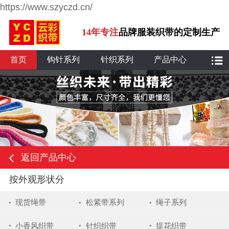
https://www.szyczd.cn/
14年专注
品牌服装织带的定制生产
首页
钩针系列
针织系列
产品中心
返回产品中心
按外观形状分
现货绳带
松紧带系列
绳子系列
小香风织带
针织织带
提花织带