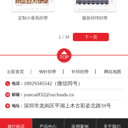
定制小香风织带
服装经纬织带
下一页
1
/
34
云彩首页
钩针织带
针织织带
网站地图
18929345542（微信同号）
电话：
yuncai832@szclouds.cn
邮箱：
深圳市龙岗区平湖上木古彩姿北路59号
地址：
拨打电话
产品中心
应用案例
关于我们