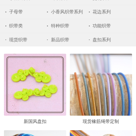
子母带
小香风织带系列
花边系列
织带类
特种织带
功能织带
现货织带
新品织带
盘扣系列
新国风盘扣
现货橡筋绳带定制