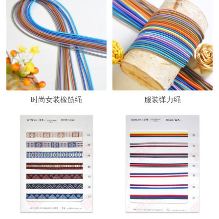
时尚女装橡筋绳
服装弹力绳