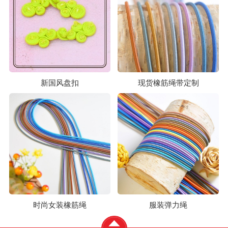
新国风盘扣
现货橡筋绳带定制
时尚女装橡筋绳
服装弹力绳