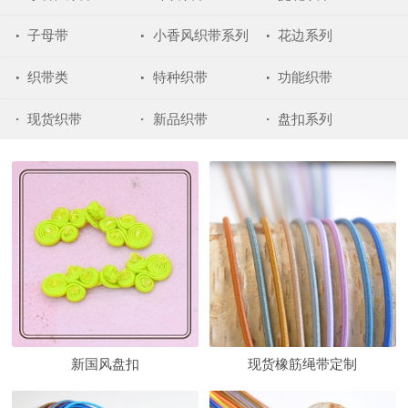
子母带
小香风织带系列
花边系列
织带类
特种织带
功能织带
现货织带
新品织带
盘扣系列
新国风盘扣
现货橡筋绳带定制