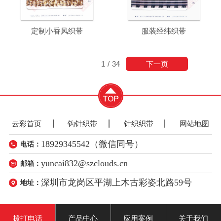
定制小香风织带
服装经纬织带
下一页
1
/
34
云彩首页
钩针织带
针织织带
网站地图
18929345542（微信同号）
电话：
yuncai832@szclouds.cn
邮箱：
深圳市龙岗区平湖上木古彩姿北路59号
地址：
拨打电话
产品中心
应用案例
关于我们