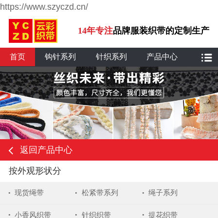
https://www.szyczd.cn/
14年专注
品牌服装织带的定制生产
首页
钩针系列
针织系列
产品中心
返回产品中心
按外观形状分
现货绳带
松紧带系列
绳子系列
小香风织带
针织织带
提花织带