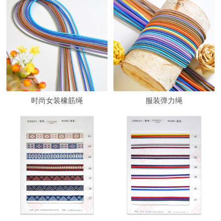
时尚女装橡筋绳
服装弹力绳