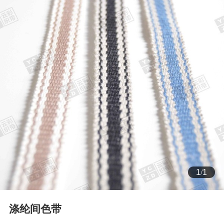
1
/
1
涤纶间色带