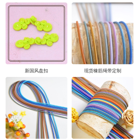
新国风盘扣
现货橡筋绳带定制