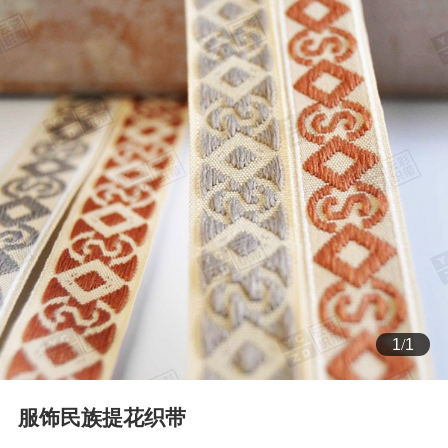
1
/
1
服饰民族提花织带