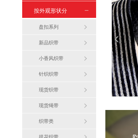
按外观形状分
盘扣系列
新品织带
小香风织带
针织织带
现货织带
现货绳带
织带类
提花织带