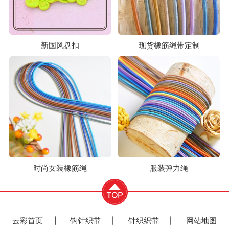
新国风盘扣
现货橡筋绳带定制
时尚女装橡筋绳
服装弹力绳
云彩首页
钩针织带
针织织带
网站地图