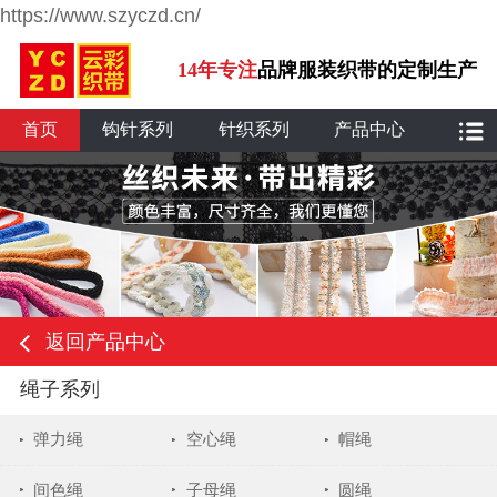
https://www.szyczd.cn/
14年专注
品牌服装织带的定制生产
首页
钩针系列
针织系列
产品中心
返回产品中心
绳子系列
弹力绳
空心绳
帽绳
间色绳
子母绳
圆绳