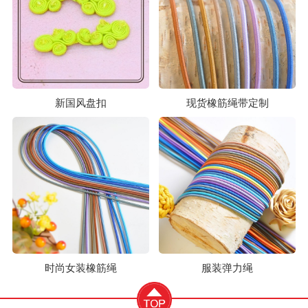
新国风盘扣
现货橡筋绳带定制
时尚女装橡筋绳
服装弹力绳