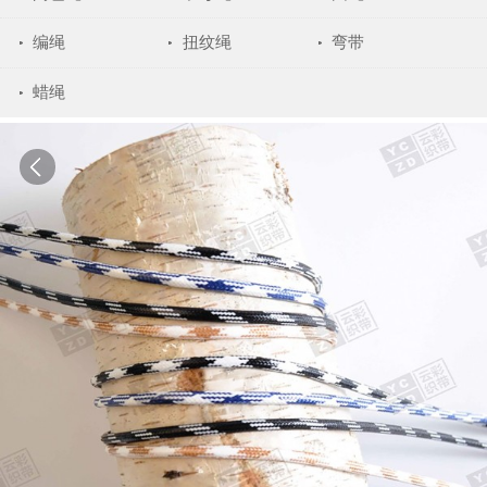
编绳
扭纹绳
弯带
蜡绳