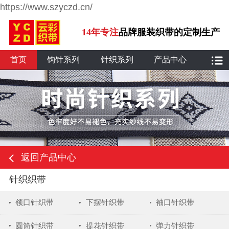
https://www.szyczd.cn/
14年专注
品牌服装织带的定制生产
首页
钩针系列
针织系列
产品中心
返回产品中心
针织织带
领口针织带
下摆针织带
袖口针织带
圆筒针织带
提花针织带
弹力针织带