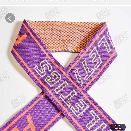
1
/
1