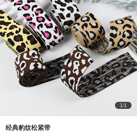
1
/
1
经典豹纹松紧带