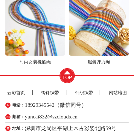
时尚女装橡筋绳
服装弹力绳
云彩首页
钩针织带
针织织带
网站地图
18929345542（微信同号）
电话：
yuncai832@szclouds.cn
邮箱：
深圳市龙岗区平湖上木古彩姿北路59号
地址：