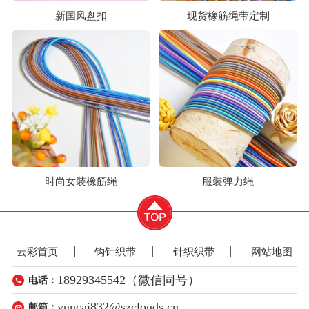
新国风盘扣
现货橡筋绳带定制
时尚女装橡筋绳
服装弹力绳
云彩首页
钩针织带
针织织带
网站地图
18929345542（微信同号）
电话：
yuncai832@szclouds.cn
邮箱：