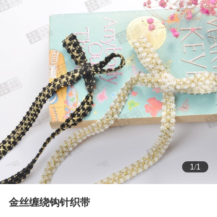
1
/
1
金丝缠绕钩针织带