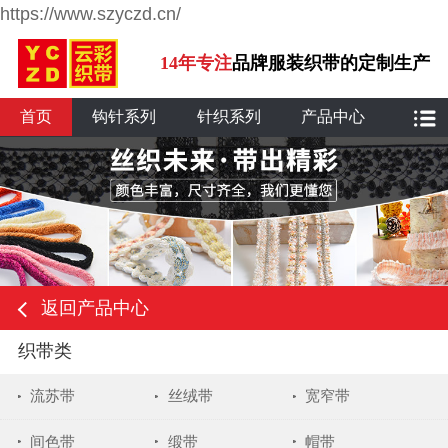
https://www.szyczd.cn/
14年专注
品牌服装织带的定制生产
首页
钩针系列
针织系列
产品中心
返回产品中心
织带类
流苏带
丝绒带
宽窄带
间色带
缎带
帽带