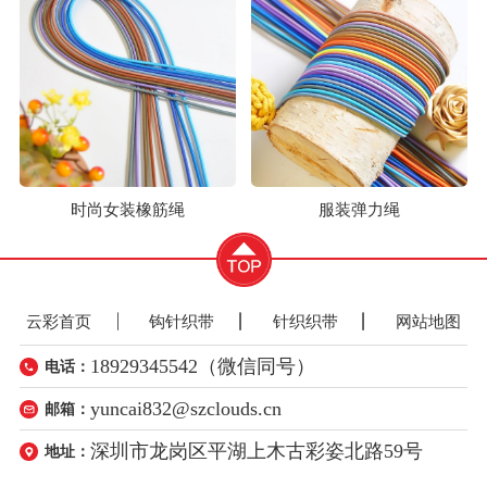
时尚女装橡筋绳
服装弹力绳
云彩首页
钩针织带
针织织带
网站地图
18929345542（微信同号）
电话：
yuncai832@szclouds.cn
邮箱：
深圳市龙岗区平湖上木古彩姿北路59号
地址：