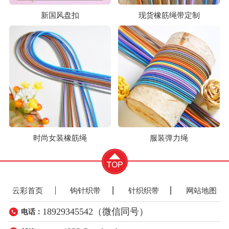
新国风盘扣
现货橡筋绳带定制
时尚女装橡筋绳
服装弹力绳
云彩首页
钩针织带
针织织带
网站地图
18929345542（微信同号）
电话：