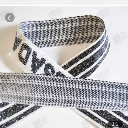
1
/
1