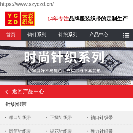
https://www.szyczd.cn/
14年专注
品牌服装织带的定制生产
首页
钩针系列
针织系列
产品中心
返回产品中心
针织织带
领口针织带
下摆针织带
袖口针织带
圆筒针织带
提花针织带
弹力针织带