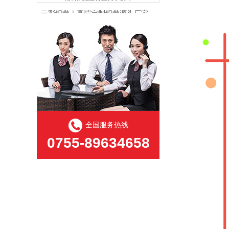
提花织带开版完整流程 +起订量
全国服务热线
0755-89634658
夏季裙子用松紧带来什么好处