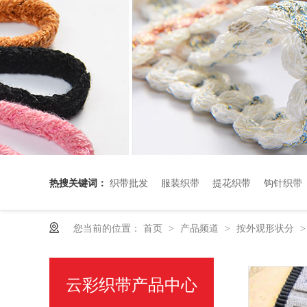
热搜关键词：
织带批发
服装织带
提花织带
钩针织带
您当前的位置：
首页
产品频道
按外观形状分
>
>
云彩织带产品中心