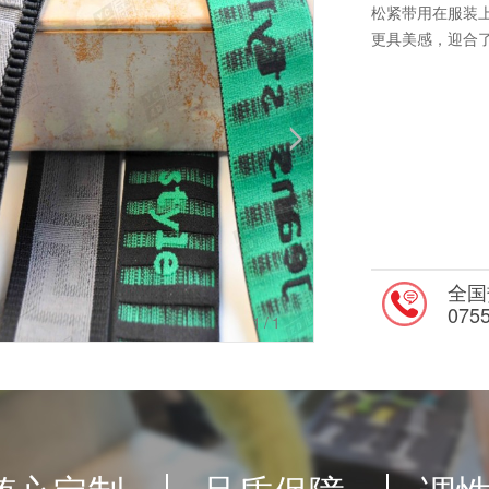
松紧带用在服装
更具美感，迎合
全国
075
1
/1