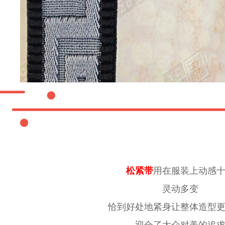
松紧带
用在服装上动感
灵动多变
恰到好处地紧身让整体造型