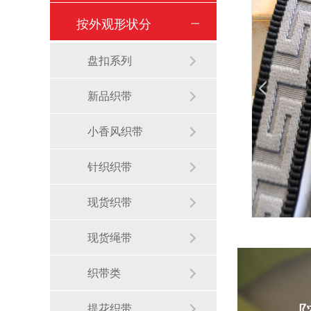
按外观形状分
盘扣系列
新品织带
小香风织带
针织织带
现货织带
现货绳带
织带类
提花织带