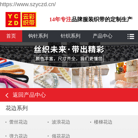
https://www.szyczd.cn/
14年专注
品牌服装织带的定制生产
首页
钩针系列
针织系列
产品中心
返回产品中心
花边系列
蕾丝花边
波浪花边
楼梯花边
弹力花边
领花花边