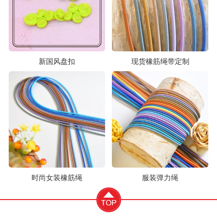
新国风盘扣
现货橡筋绳带定制
时尚女装橡筋绳
服装弹力绳