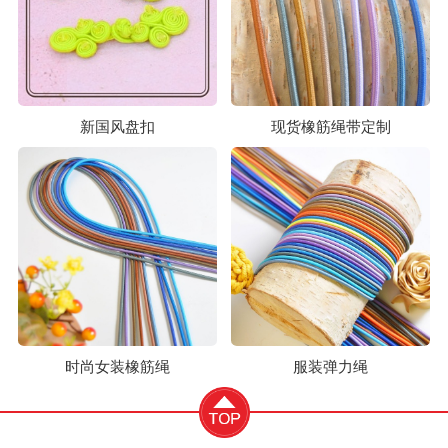
新国风盘扣
现货橡筋绳带定制
时尚女装橡筋绳
服装弹力绳