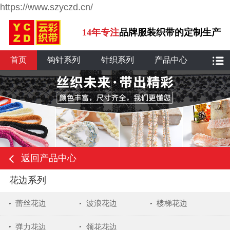
https://www.szyczd.cn/
14年专注
品牌服装织带的定制生产
首页
钩针系列
针织系列
产品中心
返回产品中心
花边系列
蕾丝花边
波浪花边
楼梯花边
弹力花边
领花花边