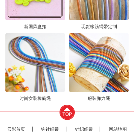
新国风盘扣
现货橡筋绳带定制
时尚女装橡筋绳
服装弹力绳
云彩首页
钩针织带
针织织带
网站地图