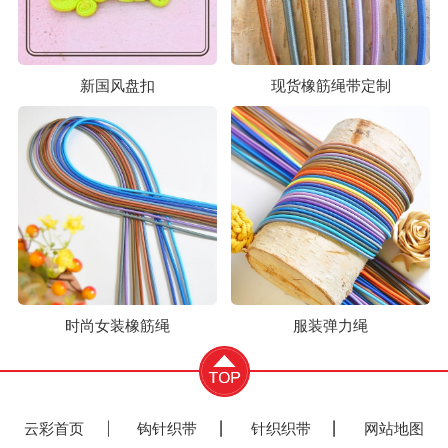
新国风盘扣
现货橡筋绳带定制
时尚女装橡筋绳
服装弹力绳
云彩首页
钩针织带
针织织带
网站地图