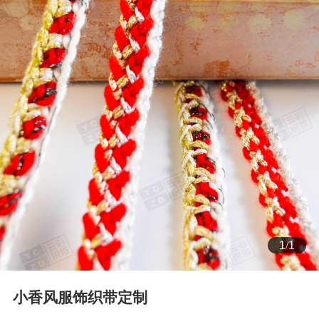
1
/
1
小香风服饰织带定制