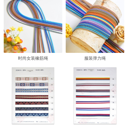
时尚女装橡筋绳
服装弹力绳