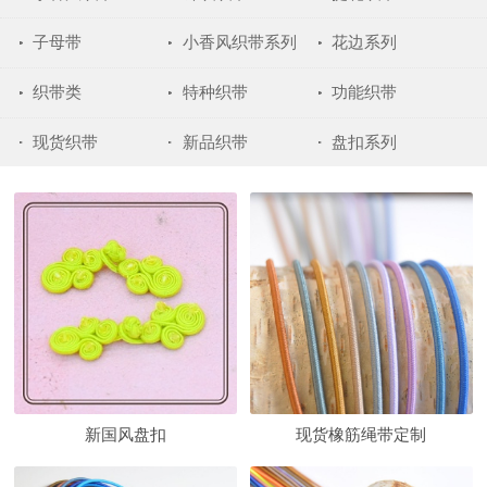
子母带
小香风织带系列
花边系列
织带类
特种织带
功能织带
现货织带
新品织带
盘扣系列
新国风盘扣
现货橡筋绳带定制