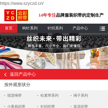
https://www.szyczd.cn/
14年专注
品牌服装织带的定制生产
首页
钩针系列
针织系列
产品中心
返回产品中心
按外观形状分
现货绳带
松紧带系列
绳子系列
小香风织带
针织织带
提花织带