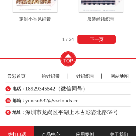
定制小香风织带
服装经纬织带
下一页
1
/
34
云彩首页
钩针织带
针织织带
网站地图
18929345542（微信同号）
电话：
yuncai832@szclouds.cn
邮箱：
深圳市龙岗区平湖上木古彩姿北路59号
地址：
拨打电话
产品中心
应用案例
关于我们