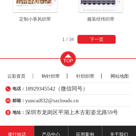
定制小香风织带
服装经纬织带
下一页
1
/
34
云彩首页
钩针织带
针织织带
网站地图
18929345542（微信同号）
电话：
yuncai832@szclouds.cn
邮箱：
深圳市龙岗区平湖上木古彩姿北路59号
地址：
拨打电话
产品中心
应用案例
关于我们