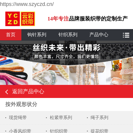
https://www.szyczd.cn/
14年专注
品牌服装织带的定制生产
首页
钩针系列
针织系列
产品中心
返回产品中心
按外观形状分
现货绳带
松紧带系列
绳子系列
小香风织带
针织织带
提花织带