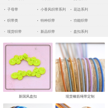
子母带
小香风织带系列
花边系列
织带类
特种织带
功能织带
现货织带
新品织带
盘扣系列
新国风盘扣
现货橡筋绳带定制