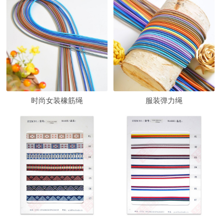
时尚女装橡筋绳
服装弹力绳